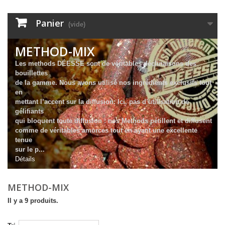
Panier
(vide)
METHOD-MIX
Les methods
DÉESSE sont de véritables déclinaisons des
bouillettes
de la gamme.
Nous avons utilisé nos ingrédients exclusifs tout
en
mettant l’accent
sur la diffusion:
Ici, pas d’utilisation de
gélifiants
qui bloquent toute
diffusion : nos Methods pétillent
et diffusent
comme de véritables
amorces tout en ayant une excellente
tenue
sur le p...
Détails
METHOD-MIX
Il y a 9 produits.