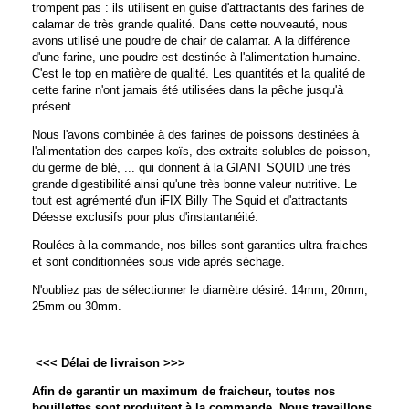
trompent pas : ils utilisent en guise d'attractants des farines de
calamar de très grande qualité. Dans cette nouveauté, nous
avons utilisé une poudre de chair de calamar. A la différence
d'une farine, une poudre est destinée à l'alimentation humaine.
C'est le top en matière de qualité. Les quantités et la qualité de
cette farine n'ont jamais été utilisées dans la pêche jusqu'à
présent.
Nous l'avons combinée à des farines de poissons destinées à
l'alimentation des carpes koïs, des extraits solubles de poisson,
du germe de blé, ... qui donnent à la GIANT SQUID une très
grande digestibilité ainsi qu'une très bonne valeur nutritive. Le
tout est agrémenté d'un iFIX Billy The Squid et d'attractants
Déesse exclusifs pour plus d'instantanéité.
Roulées à la commande, nos billes sont garanties ultra fraiches
et sont conditionnées sous vide après séchage.
N'oubliez pas de sélectionner le diamètre désiré: 14mm, 20mm,
25mm ou 30mm.
<<< Délai de livraison >>>
Afin de garantir un maximum de fraicheur, toutes nos
bouillettes sont produitent à la commande. Nous travaillons