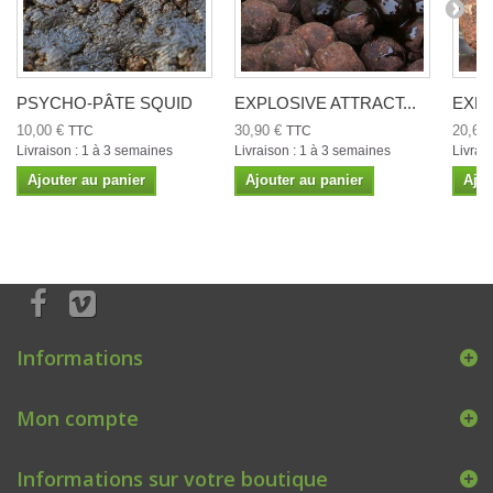
PSYCHO-PÂTE SQUID
EXPLOSIVE ATTRACT...
EXPL
10,00 €
30,90 €
20,60
TTC
TTC
Livraison : 1 à 3 semaines
Livraison : 1 à 3 semaines
Livrai
Ajouter au panier
Ajouter au panier
Ajou
Informations
Mon compte
Informations sur votre boutique